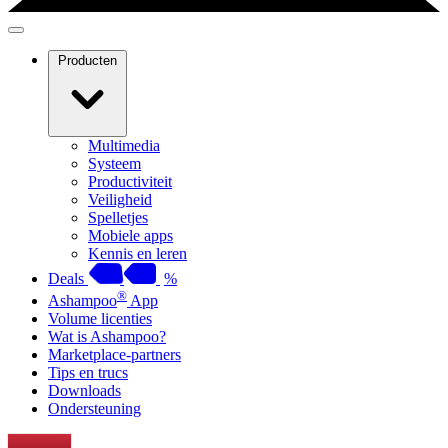
Producten
Multimedia
Systeem
Productiviteit
Veiligheid
Spelletjes
Mobiele apps
Kennis en leren
Deals
%
®
Ashampoo
App
Volume licenties
Wat is Ashampoo?
Marketplace-partners
Tips en trucs
Downloads
Ondersteuning