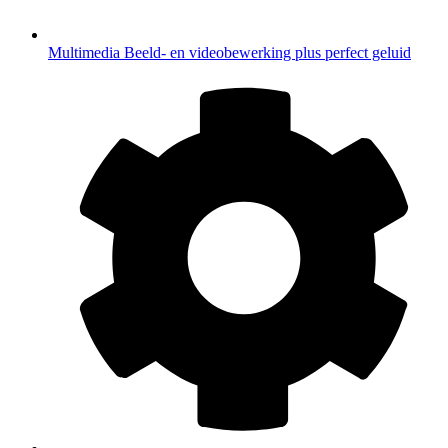
Multimedia
Beeld- en videobewerking plus perfect geluid