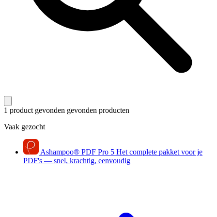
1 product gevonden
gevonden producten
Vaak gezocht
Ashampoo
®
PDF Pro 5
Het complete pakket voor je
PDF's — snel, krachtig, eenvoudig