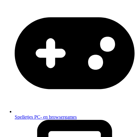
Spelletjes
PC- en browsergames