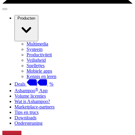
Producten
Multimedia
Systeem
Productiviteit
Veiligheid
Spelletjes
Mobiele apps
Kennis en leren
Deals
%
®
Ashampoo
App
Volume licenties
Wat is Ashampoo?
Marketplace-partners
Tips en trucs
Downloads
Ondersteuning