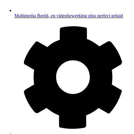
Multimedia
Beeld- en videobewerking plus perfect geluid