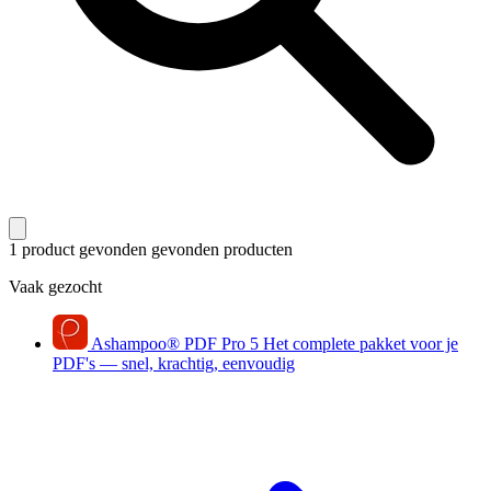
1 product gevonden
gevonden producten
Vaak gezocht
Ashampoo
®
PDF Pro 5
Het complete pakket voor je
PDF's — snel, krachtig, eenvoudig