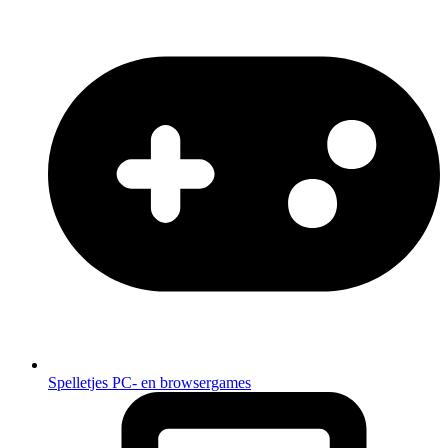
Spelletjes
PC- en browsergames