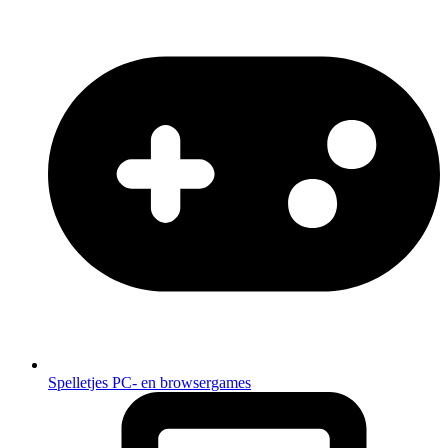
Spelletjes
PC- en browsergames