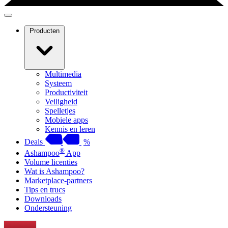
Producten
Multimedia
Systeem
Productiviteit
Veiligheid
Spelletjes
Mobiele apps
Kennis en leren
Deals
%
®
Ashampoo
App
Volume licenties
Wat is Ashampoo?
Marketplace-partners
Tips en trucs
Downloads
Ondersteuning