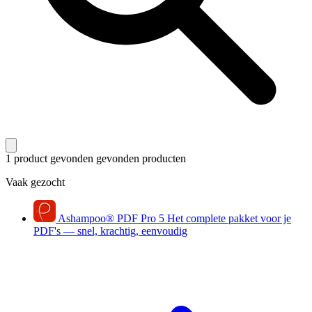
1 product gevonden
gevonden producten
Vaak gezocht
Ashampoo
®
PDF Pro 5
Het complete pakket voor je
PDF's — snel, krachtig, eenvoudig