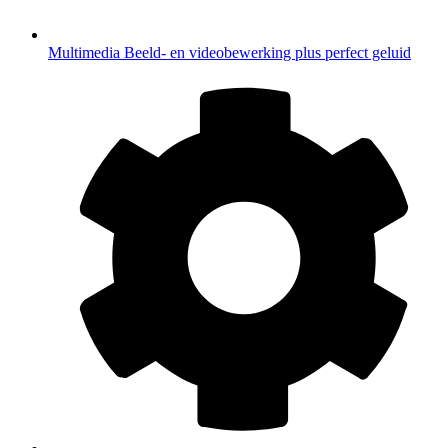
Multimedia
Beeld- en videobewerking plus perfect geluid