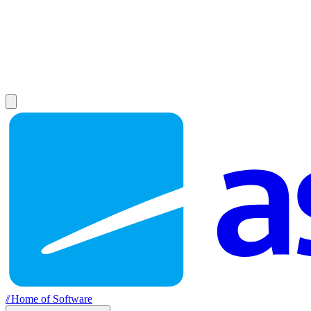
//
Home of Software