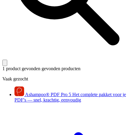
1 product gevonden
gevonden producten
Vaak gezocht
Ashampoo
®
PDF Pro 5
Het complete pakket voor je
PDF's — snel, krachtig, eenvoudig