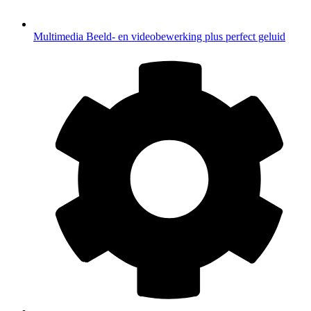
Multimedia
Beeld- en videobewerking plus perfect geluid