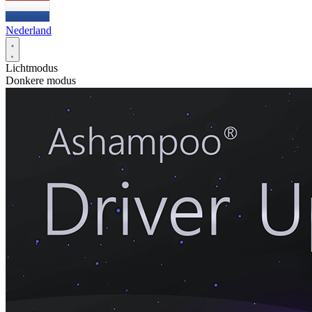
Nederland
Lichtmodus
Donkere modus