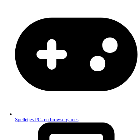
Spelletjes
PC- en browsergames