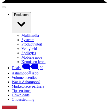
Producten
Multimedia
Systeem
Productiviteit
Veiligheid
Spelletjes
Mobiele apps
Kennis en leren
Deals
%
®
Ashampoo
App
Volume licenties
Wat is Ashampoo?
Marketplace-partners
Tips en trucs
Downloads
Ondersteuning