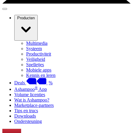
Producten
Multimedia
Systeem
Productiviteit
Veiligheid
Spelletjes
Mobiele apps
Kennis en leren
Deals
%
®
Ashampoo
App
Volume licenties
Wat is Ashampoo?
Marketplace-partners
Tips en trucs
Downloads
Ondersteuning