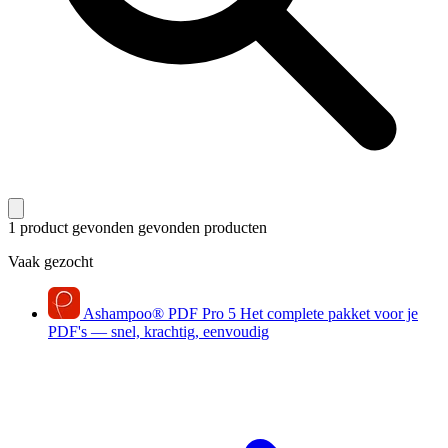
1 product gevonden
gevonden producten
Vaak gezocht
Ashampoo
®
PDF Pro 5
Het complete pakket voor je
PDF's — snel, krachtig, eenvoudig