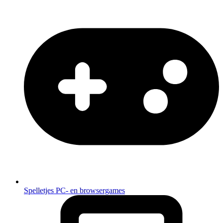
Spelletjes
PC- en browsergames