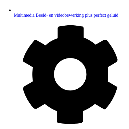
Multimedia
Beeld- en videobewerking plus perfect geluid