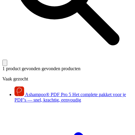
1 product gevonden
gevonden producten
Vaak gezocht
Ashampoo
®
PDF Pro 5
Het complete pakket voor je
PDF's — snel, krachtig, eenvoudig