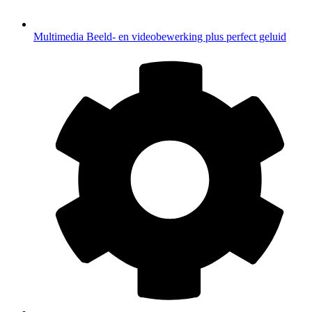
Multimedia
Beeld- en videobewerking plus perfect geluid