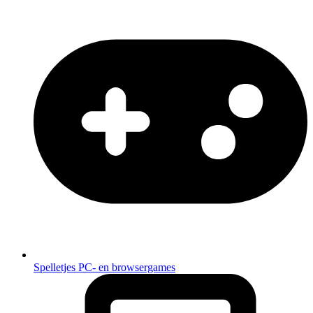
Spelletjes
PC- en browsergames