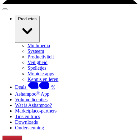
Producten
Multimedia
Systeem
Productiviteit
Veiligheid
Spelletjes
Mobiele apps
Kennis en leren
Deals
%
®
Ashampoo
App
Volume licenties
Wat is Ashampoo?
Marketplace-partners
Tips en trucs
Downloads
Ondersteuning