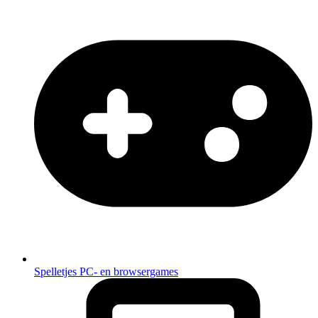
Spelletjes
PC- en browsergames