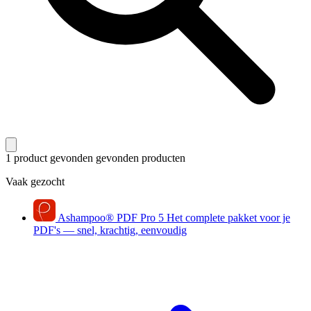
1 product gevonden
gevonden producten
Vaak gezocht
Ashampoo
®
PDF Pro 5
Het complete pakket voor je
PDF's — snel, krachtig, eenvoudig