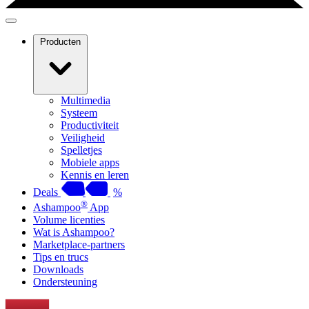
Producten
Multimedia
Systeem
Productiviteit
Veiligheid
Spelletjes
Mobiele apps
Kennis en leren
Deals
%
®
Ashampoo
App
Volume licenties
Wat is Ashampoo?
Marketplace-partners
Tips en trucs
Downloads
Ondersteuning