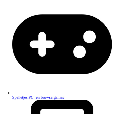
Spelletjes
PC- en browsergames