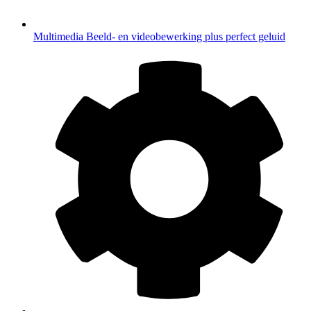
Multimedia
Beeld- en videobewerking plus perfect geluid