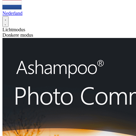
Nederland
Lichtmodus
Donkere modus