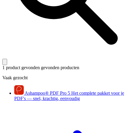
1 product gevonden
gevonden producten
Vaak gezocht
Ashampoo
®
PDF Pro 5
Het complete pakket voor je
PDF's — snel, krachtig, eenvoudig