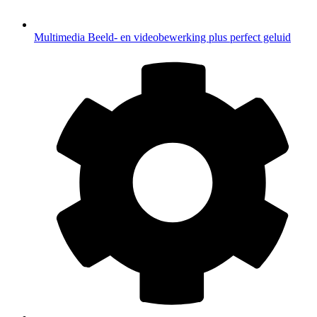
Multimedia
Beeld- en videobewerking plus perfect geluid