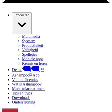
Producten
Multimedia
Systeem
Productiviteit
Veiligheid
Spelletjes
Mobiele apps
Kennis en leren
Deals
%
®
Ashampoo
App
Volume licenties
Wat is Ashampoo?
Marketplace-partners
Tips en trucs
Downloads
Ondersteuning