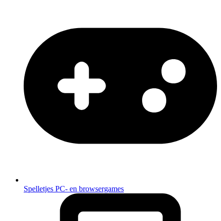
Spelletjes
PC- en browsergames