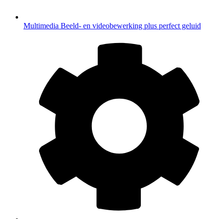
Multimedia
Beeld- en videobewerking plus perfect geluid