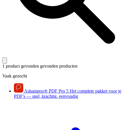
1 product gevonden
gevonden producten
Vaak gezocht
Ashampoo
®
PDF Pro 5
Het complete pakket voor je
PDF's — snel, krachtig, eenvoudig