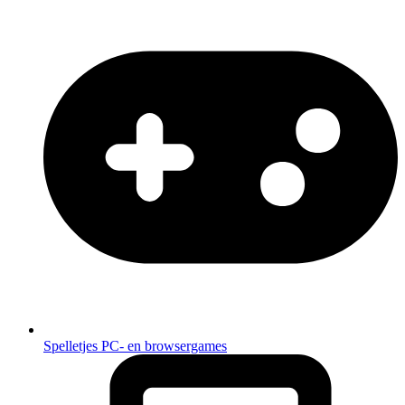
Spelletjes
PC- en browsergames