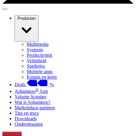
Producten
Multimedia
Systeem
Productiviteit
Veiligheid
Spelletjes
Mobiele apps
Kennis en leren
Deals
%
®
Ashampoo
App
Volume licenties
Wat is Ashampoo?
Marketplace-partners
Tips en trucs
Downloads
Ondersteuning