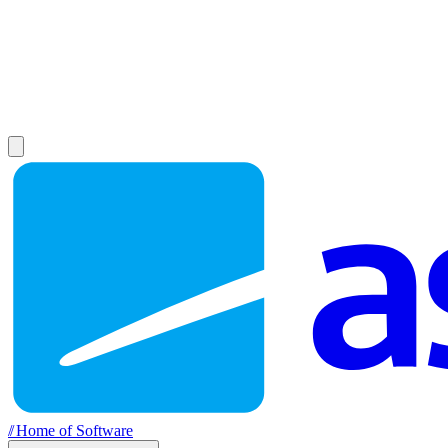
//
Home of Software