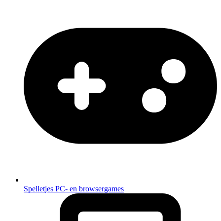
Spelletjes
PC- en browsergames