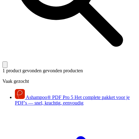
1 product gevonden
gevonden producten
Vaak gezocht
Ashampoo
®
PDF Pro 5
Het complete pakket voor je
PDF's — snel, krachtig, eenvoudig