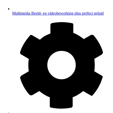
Multimedia
Beeld- en videobewerking plus perfect geluid