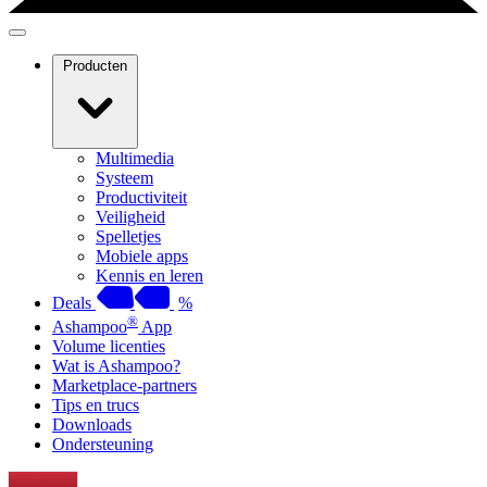
Producten
Multimedia
Systeem
Productiviteit
Veiligheid
Spelletjes
Mobiele apps
Kennis en leren
Deals
%
®
Ashampoo
App
Volume licenties
Wat is Ashampoo?
Marketplace-partners
Tips en trucs
Downloads
Ondersteuning