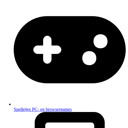
Spelletjes
PC- en browsergames