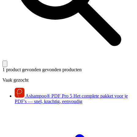
1 product gevonden
gevonden producten
Vaak gezocht
Ashampoo
®
PDF Pro 5
Het complete pakket voor je
PDF's — snel, krachtig, eenvoudig