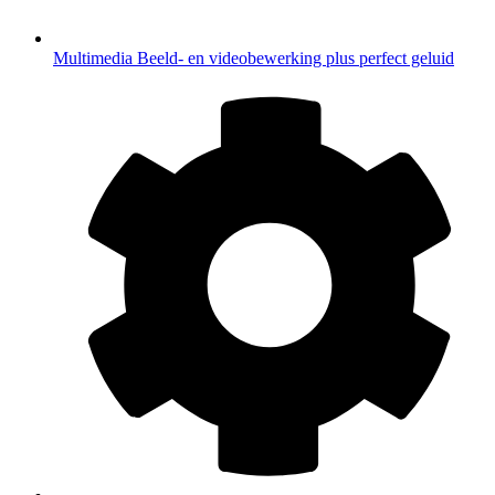
Multimedia
Beeld- en videobewerking plus perfect geluid