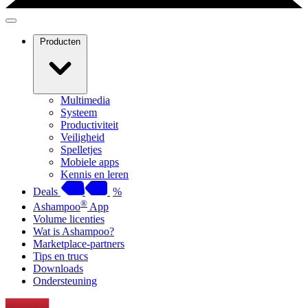
Producten
Multimedia
Systeem
Productiviteit
Veiligheid
Spelletjes
Mobiele apps
Kennis en leren
Deals
%
®
Ashampoo
App
Volume licenties
Wat is Ashampoo?
Marketplace-partners
Tips en trucs
Downloads
Ondersteuning