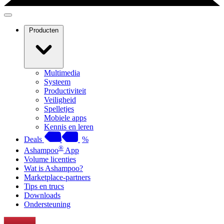
Producten
Multimedia
Systeem
Productiviteit
Veiligheid
Spelletjes
Mobiele apps
Kennis en leren
Deals
%
®
Ashampoo
App
Volume licenties
Wat is Ashampoo?
Marketplace-partners
Tips en trucs
Downloads
Ondersteuning