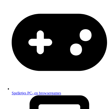
Spelletjes
PC- en browsergames