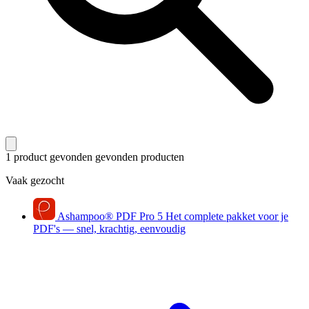
1 product gevonden
gevonden producten
Vaak gezocht
Ashampoo
®
PDF Pro 5
Het complete pakket voor je
PDF's — snel, krachtig, eenvoudig