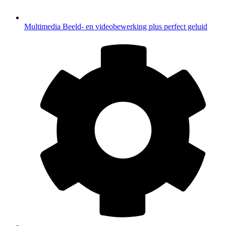
Multimedia
Beeld- en videobewerking plus perfect geluid