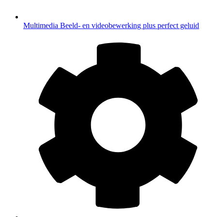
Multimedia
Beeld- en videobewerking plus perfect geluid