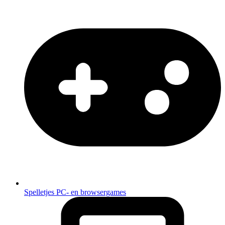
Spelletjes
PC- en browsergames