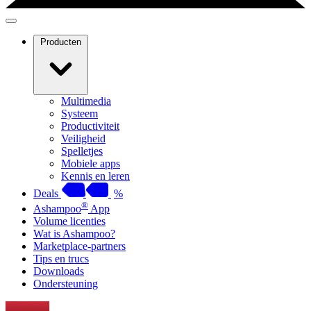
Producten
Multimedia
Systeem
Productiviteit
Veiligheid
Spelletjes
Mobiele apps
Kennis en leren
Deals
%
®
Ashampoo
App
Volume licenties
Wat is Ashampoo?
Marketplace-partners
Tips en trucs
Downloads
Ondersteuning