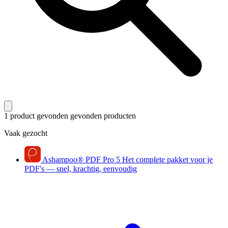
1 product gevonden
gevonden producten
Vaak gezocht
Ashampoo
®
PDF Pro 5
Het complete pakket voor je
PDF's — snel, krachtig, eenvoudig