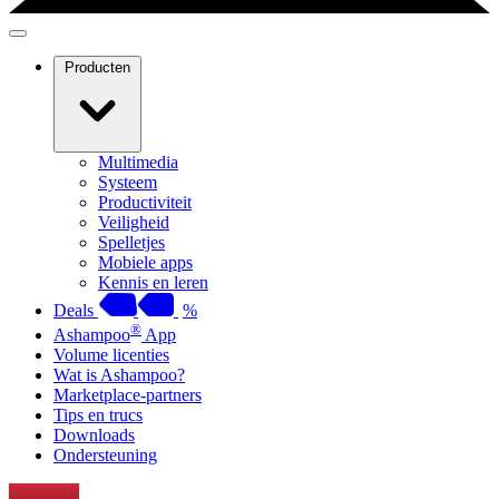
Producten
Multimedia
Systeem
Productiviteit
Veiligheid
Spelletjes
Mobiele apps
Kennis en leren
Deals
%
®
Ashampoo
App
Volume licenties
Wat is Ashampoo?
Marketplace-partners
Tips en trucs
Downloads
Ondersteuning