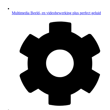
Multimedia
Beeld- en videobewerking plus perfect geluid