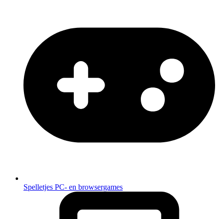
Spelletjes
PC- en browsergames