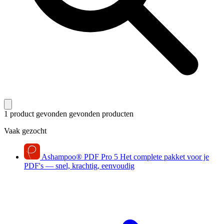
1 product gevonden
gevonden producten
Vaak gezocht
Ashampoo
®
PDF Pro 5
Het complete pakket voor je
PDF's — snel, krachtig, eenvoudig