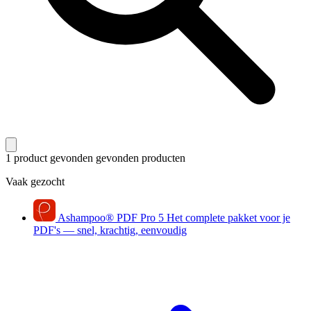
1 product gevonden
gevonden producten
Vaak gezocht
Ashampoo
®
PDF Pro 5
Het complete pakket voor je
PDF's — snel, krachtig, eenvoudig