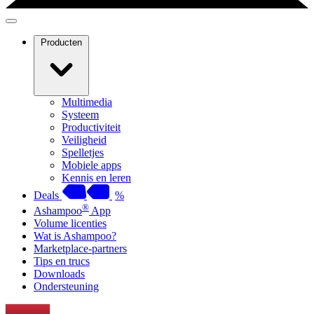
Producten
Multimedia
Systeem
Productiviteit
Veiligheid
Spelletjes
Mobiele apps
Kennis en leren
Deals
%
®
Ashampoo
App
Volume licenties
Wat is Ashampoo?
Marketplace-partners
Tips en trucs
Downloads
Ondersteuning