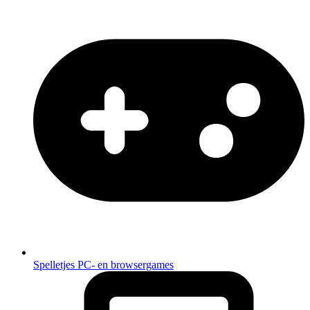
Spelletjes
PC- en browsergames