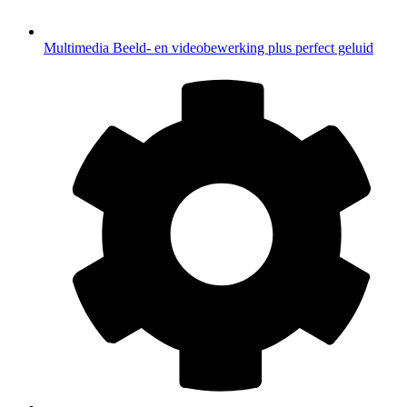
Multimedia
Beeld- en videobewerking plus perfect geluid