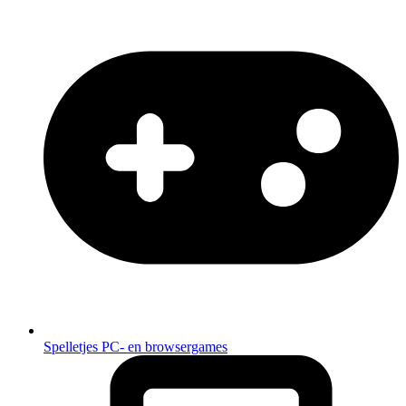
Spelletjes
PC- en browsergames