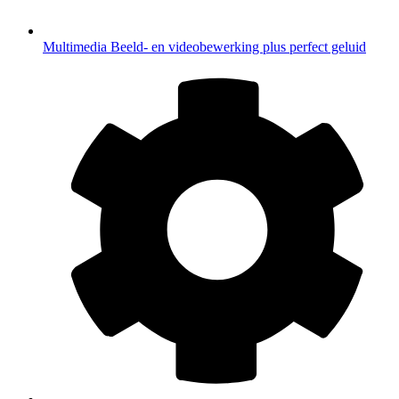
Multimedia
Beeld- en videobewerking plus perfect geluid