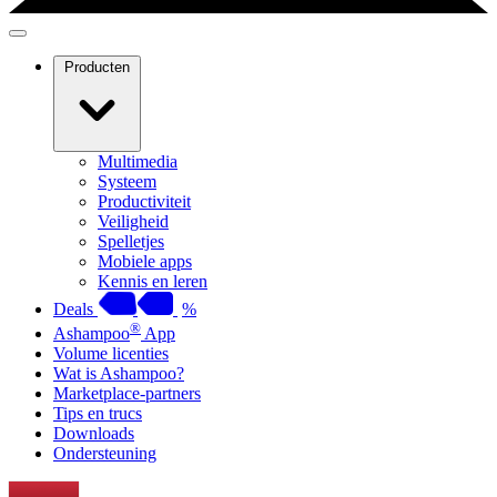
Producten
Multimedia
Systeem
Productiviteit
Veiligheid
Spelletjes
Mobiele apps
Kennis en leren
Deals
%
®
Ashampoo
App
Volume licenties
Wat is Ashampoo?
Marketplace-partners
Tips en trucs
Downloads
Ondersteuning