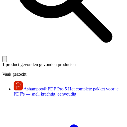
1 product gevonden
gevonden producten
Vaak gezocht
Ashampoo
®
PDF Pro 5
Het complete pakket voor je
PDF's — snel, krachtig, eenvoudig