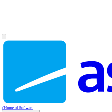
//
Home of Software