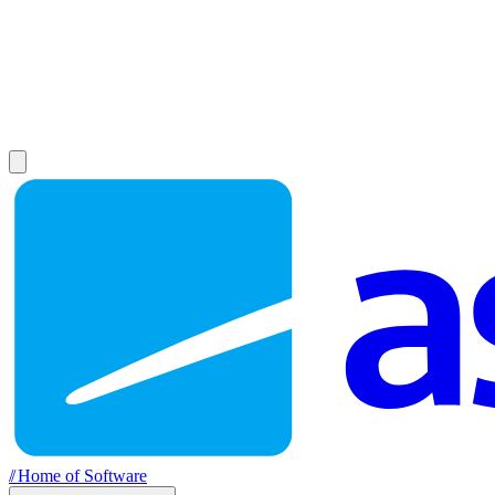
//
Home of Software