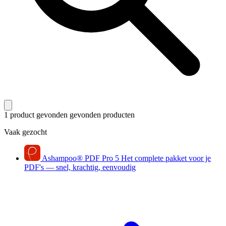
1 product gevonden
gevonden producten
Vaak gezocht
Ashampoo
®
PDF Pro 5
Het complete pakket voor je
PDF's — snel, krachtig, eenvoudig