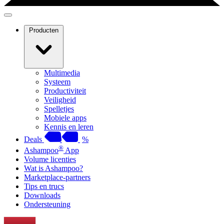
Producten
Multimedia
Systeem
Productiviteit
Veiligheid
Spelletjes
Mobiele apps
Kennis en leren
Deals
%
®
Ashampoo
App
Volume licenties
Wat is Ashampoo?
Marketplace-partners
Tips en trucs
Downloads
Ondersteuning