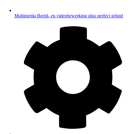
Multimedia
Beeld- en videobewerking plus perfect geluid