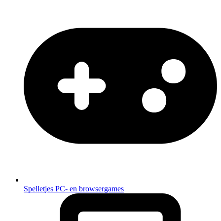
Spelletjes
PC- en browsergames