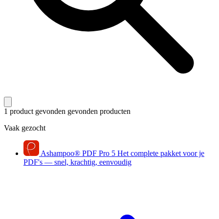
1 product gevonden
gevonden producten
Vaak gezocht
Ashampoo
®
PDF Pro 5
Het complete pakket voor je
PDF's — snel, krachtig, eenvoudig