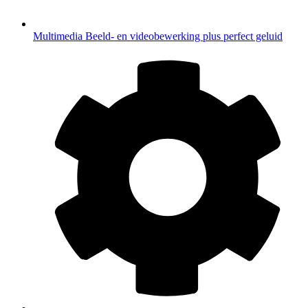
Multimedia
Beeld- en videobewerking plus perfect geluid