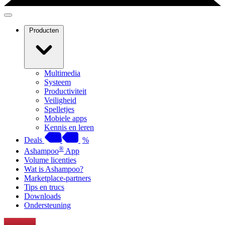
Producten
Multimedia
Systeem
Productiviteit
Veiligheid
Spelletjes
Mobiele apps
Kennis en leren
Deals
%
®
Ashampoo
App
Volume licenties
Wat is Ashampoo?
Marketplace-partners
Tips en trucs
Downloads
Ondersteuning