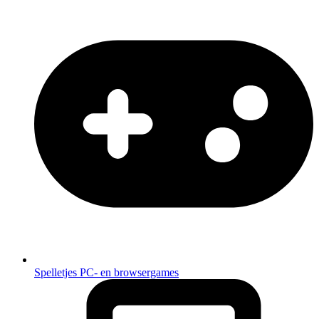
Spelletjes
PC- en browsergames