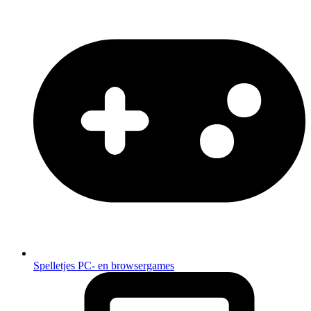
Spelletjes
PC- en browsergames