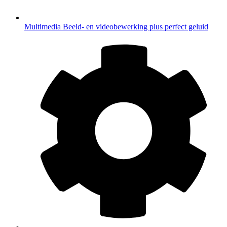
Multimedia
Beeld- en videobewerking plus perfect geluid