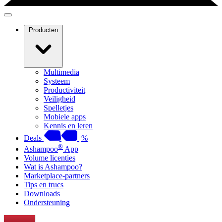
Producten
Multimedia
Systeem
Productiviteit
Veiligheid
Spelletjes
Mobiele apps
Kennis en leren
Deals
%
®
Ashampoo
App
Volume licenties
Wat is Ashampoo?
Marketplace-partners
Tips en trucs
Downloads
Ondersteuning