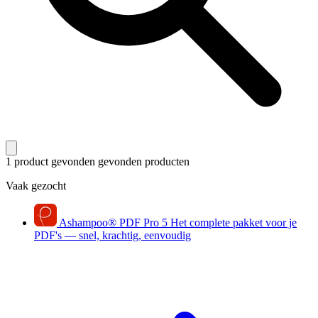
1 product gevonden
gevonden producten
Vaak gezocht
Ashampoo
®
PDF Pro 5
Het complete pakket voor je
PDF's — snel, krachtig, eenvoudig