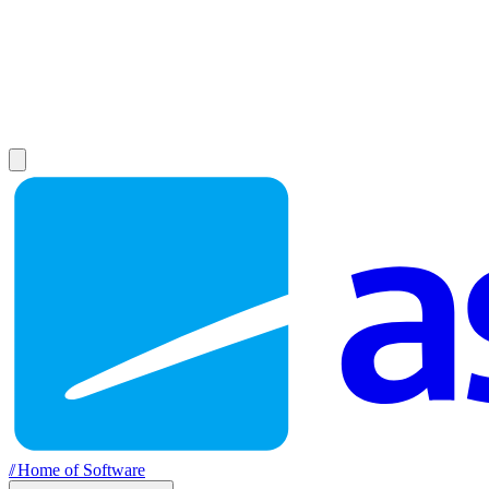
//
Home of Software