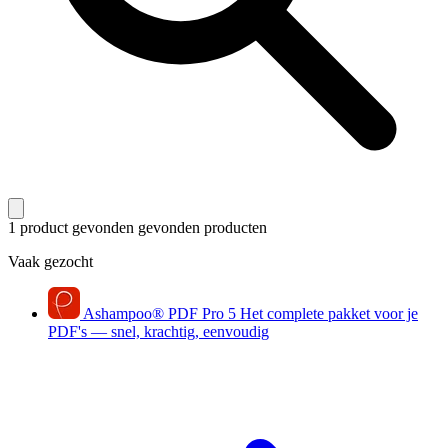
1 product gevonden
gevonden producten
Vaak gezocht
Ashampoo
®
PDF Pro 5
Het complete pakket voor je
PDF's — snel, krachtig, eenvoudig