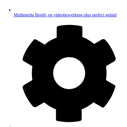
Multimedia
Beeld- en videobewerking plus perfect geluid