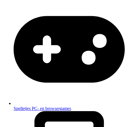
Spelletjes
PC- en browsergames