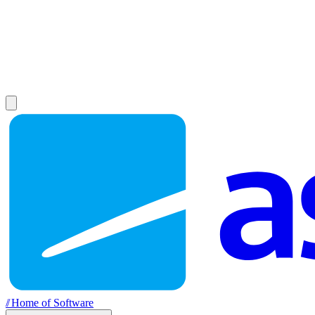
//
Home of Software