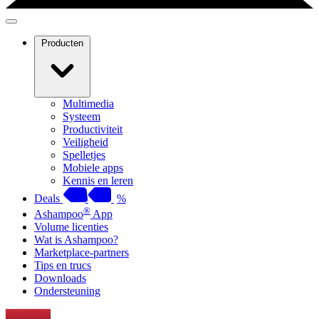
Producten
Multimedia
Systeem
Productiviteit
Veiligheid
Spelletjes
Mobiele apps
Kennis en leren
Deals
%
®
Ashampoo
App
Volume licenties
Wat is Ashampoo?
Marketplace-partners
Tips en trucs
Downloads
Ondersteuning