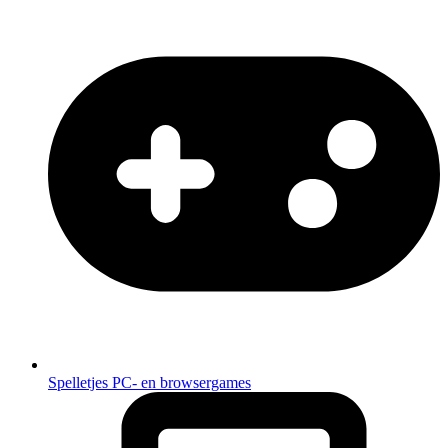
Spelletjes
PC- en browsergames