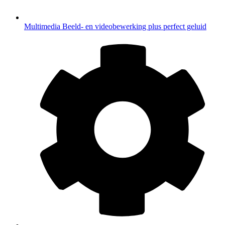
Multimedia
Beeld- en videobewerking plus perfect geluid