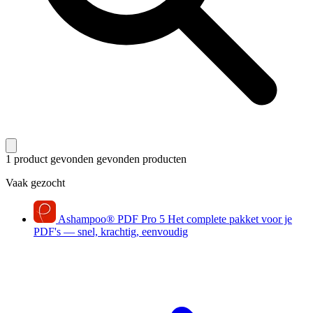
1 product gevonden
gevonden producten
Vaak gezocht
Ashampoo
®
PDF Pro 5
Het complete pakket voor je
PDF's — snel, krachtig, eenvoudig