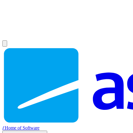
//
Home of Software