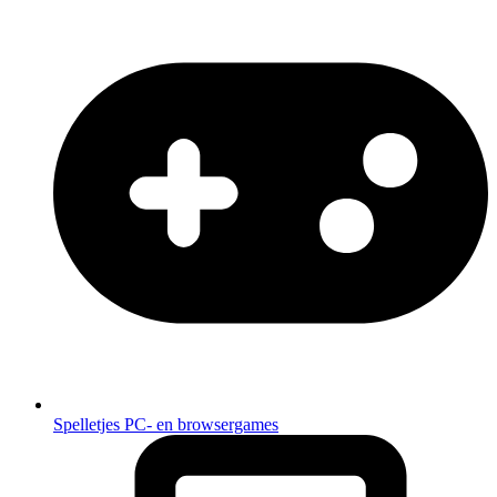
Spelletjes
PC- en browsergames