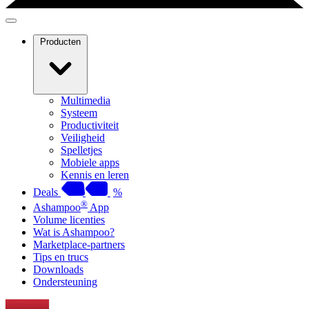
Producten
Multimedia
Systeem
Productiviteit
Veiligheid
Spelletjes
Mobiele apps
Kennis en leren
Deals
%
®
Ashampoo
App
Volume licenties
Wat is Ashampoo?
Marketplace-partners
Tips en trucs
Downloads
Ondersteuning