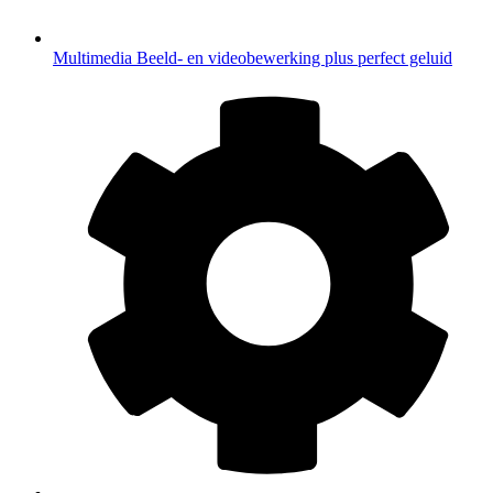
Multimedia
Beeld- en videobewerking plus perfect geluid