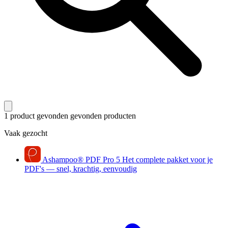
1 product gevonden
gevonden producten
Vaak gezocht
Ashampoo
®
PDF Pro 5
Het complete pakket voor je
PDF's — snel, krachtig, eenvoudig