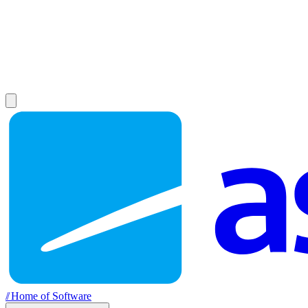
//
Home of Software