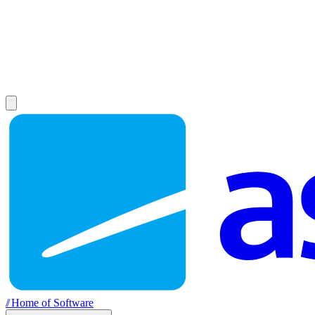
//
Home of Software