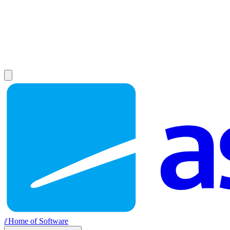
//
Home of Software