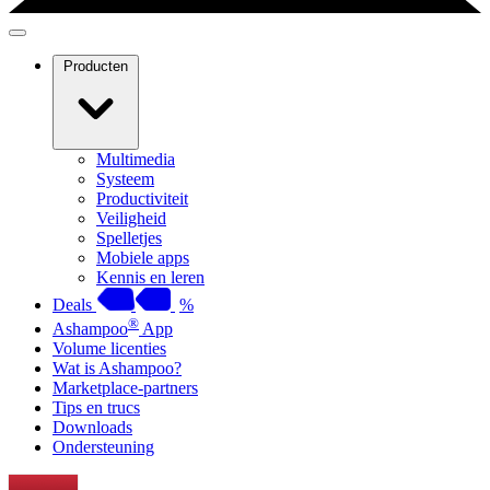
Producten
Multimedia
Systeem
Productiviteit
Veiligheid
Spelletjes
Mobiele apps
Kennis en leren
Deals
%
®
Ashampoo
App
Volume licenties
Wat is Ashampoo?
Marketplace-partners
Tips en trucs
Downloads
Ondersteuning