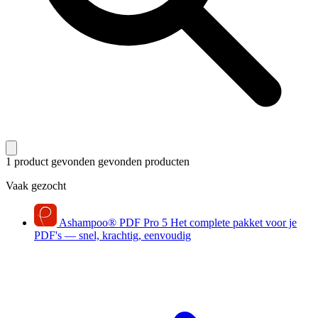
1 product gevonden
gevonden producten
Vaak gezocht
Ashampoo
®
PDF Pro 5
Het complete pakket voor je
PDF's — snel, krachtig, eenvoudig