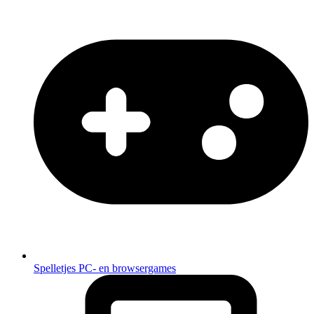
Spelletjes
PC- en browsergames