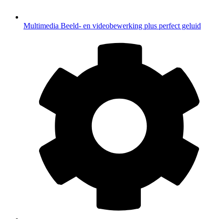
Multimedia
Beeld- en videobewerking plus perfect geluid