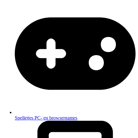
Spelletjes
PC- en browsergames