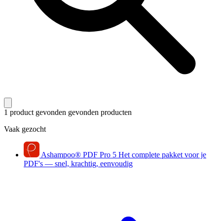
1 product gevonden
gevonden producten
Vaak gezocht
Ashampoo
®
PDF Pro 5
Het complete pakket voor je
PDF's — snel, krachtig, eenvoudig