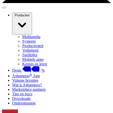
Producten
Multimedia
Systeem
Productiviteit
Veiligheid
Spelletjes
Mobiele apps
Kennis en leren
Deals
%
®
Ashampoo
App
Volume licenties
Wat is Ashampoo?
Marketplace-partners
Tips en trucs
Downloads
Ondersteuning