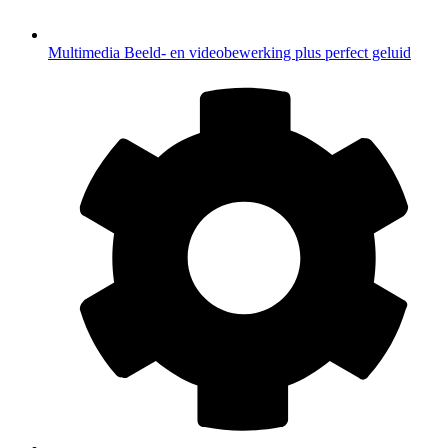
Multimedia
Beeld- en videobewerking plus perfect geluid