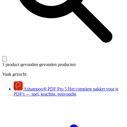
1 product gevonden
gevonden producten
Vaak gezocht
Ashampoo
®
PDF Pro 5
Het complete pakket voor je
PDF's — snel, krachtig, eenvoudig