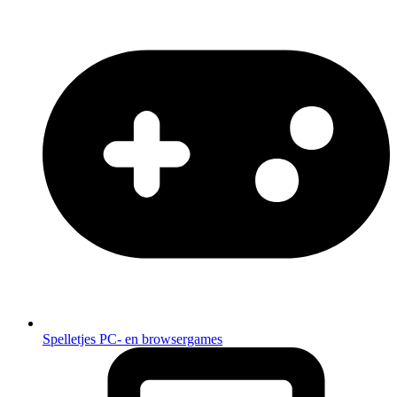
Spelletjes
PC- en browsergames