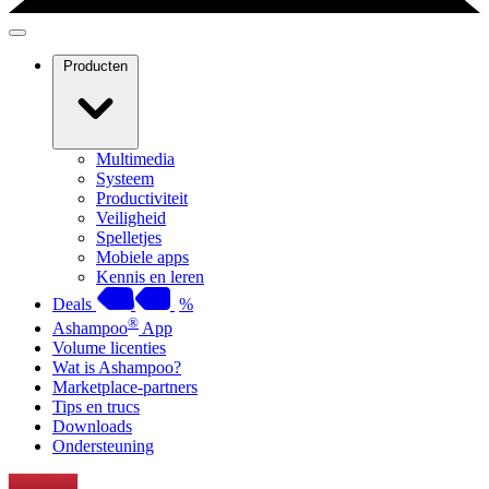
Producten
Multimedia
Systeem
Productiviteit
Veiligheid
Spelletjes
Mobiele apps
Kennis en leren
Deals
%
®
Ashampoo
App
Volume licenties
Wat is Ashampoo?
Marketplace-partners
Tips en trucs
Downloads
Ondersteuning