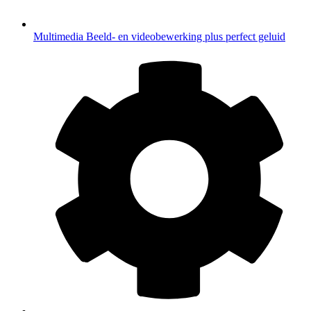
Multimedia
Beeld- en videobewerking plus perfect geluid