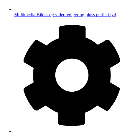
Multimedia
Bilde- og videoredigering pluss perfekt lyd