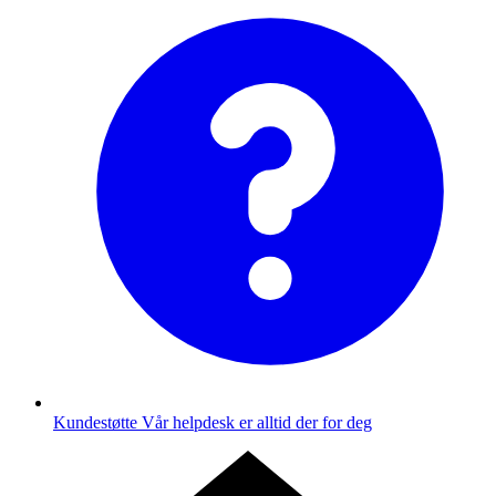
Kundestøtte
Vår helpdesk er alltid der for deg