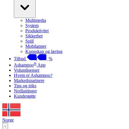
Multimedia
System
Produktivitet
Sikkerhet
Spill
Mobilapper
Kunnskap og læring
Tilbud
%
®
Ashampoo
App
Volumlisenser
Hvem er Ashampoo?
Markedspartnere
Tips og triks
Nedlastinger
Kundestøtte
Norge