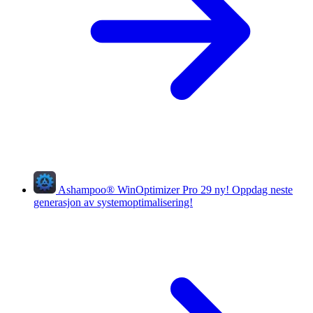
Ashampoo
®
WinOptimizer Pro 29
ny!
Oppdag neste
generasjon av systemoptimalisering!