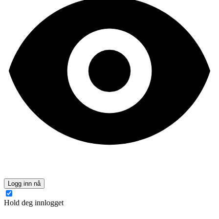
Logg inn nå
Hold deg innlogget