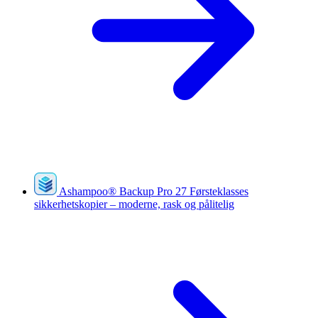
Ashampoo
®
Backup Pro 27
Førsteklasses
sikkerhetskopier – moderne, rask og pålitelig