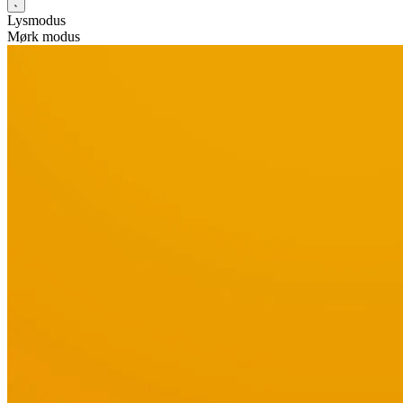
Lysmodus
Mørk modus