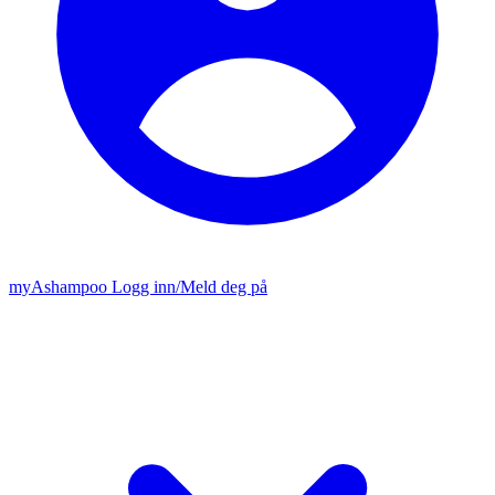
my
Ashampoo
Logg inn
/
Meld deg på