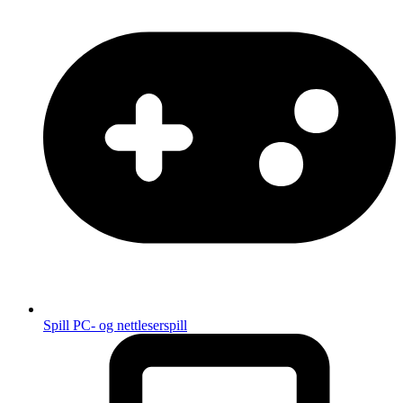
Spill
PC- og nettleserspill