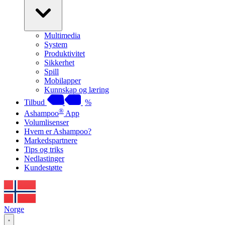
Multimedia
System
Produktivitet
Sikkerhet
Spill
Mobilapper
Kunnskap og læring
Tilbud
%
®
Ashampoo
App
Volumlisenser
Hvem er Ashampoo?
Markedspartnere
Tips og triks
Nedlastinger
Kundestøtte
Norge