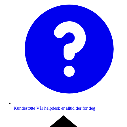
Kundestøtte
Vår helpdesk er alltid der for deg