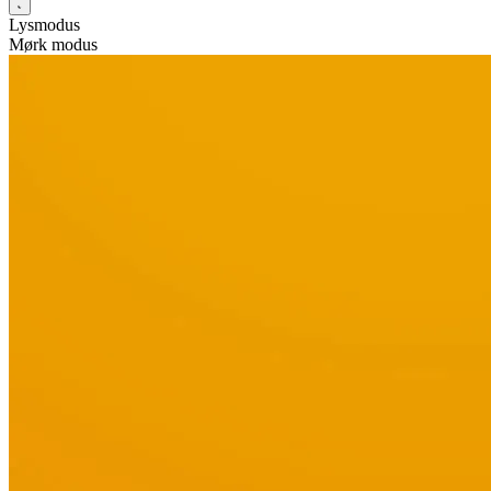
Lysmodus
Mørk modus