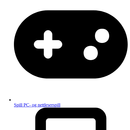
Spill
PC- og nettleserspill