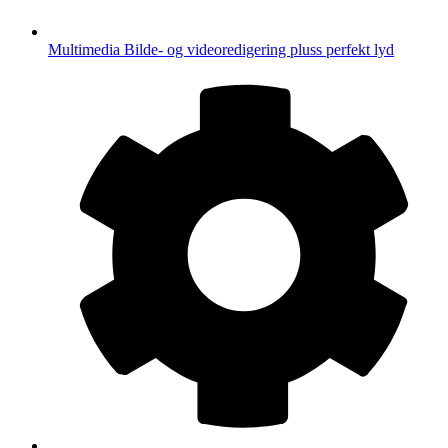
Multimedia
Bilde- og videoredigering pluss perfekt lyd