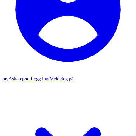
my
Ashampoo
Logg inn
/
Meld deg på