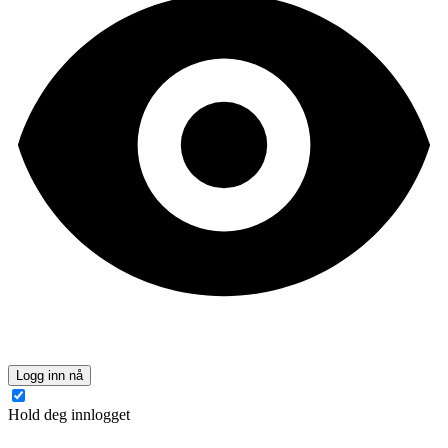
Logg inn nå
Hold deg innlogget