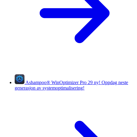
Ashampoo
®
WinOptimizer Pro 29
ny!
Oppdag neste
generasjon av systemoptimalisering!