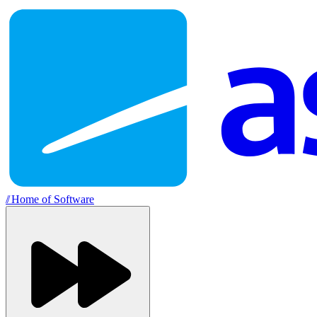
//
Home of Software