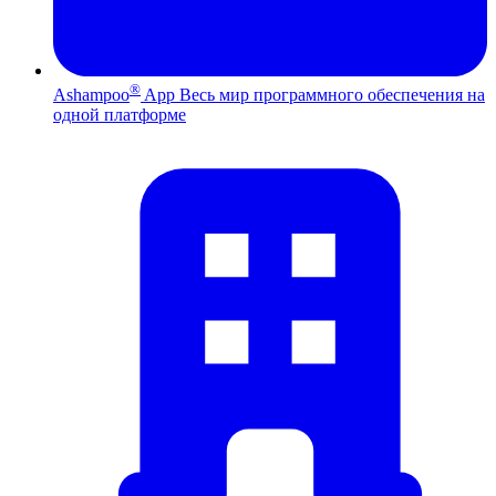
®
Ashampoo
App
Весь мир программного обеспечения на
одной платформе