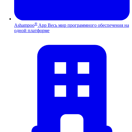
®
Ashampoo
App
Весь мир программного обеспечения на
одной платформе