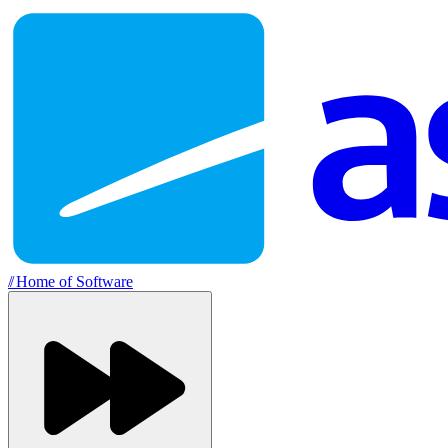
//
Home of Software