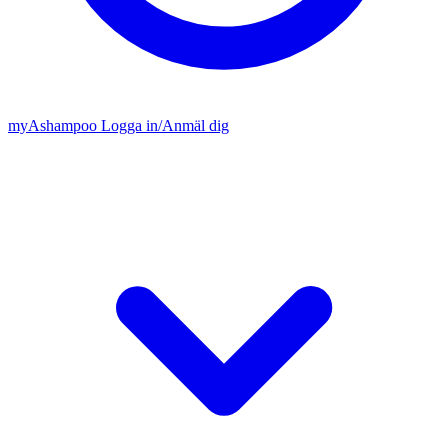
my
Ashampoo
Logga in
/
Anmäl dig