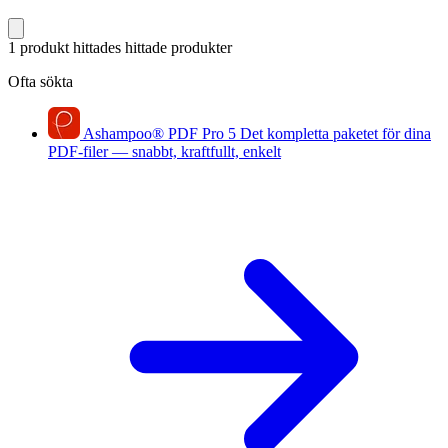
1 produkt hittades
hittade produkter
Ofta sökta
Ashampoo
®
PDF Pro 5
Det kompletta paketet för dina
PDF-filer — snabbt, kraftfullt, enkelt