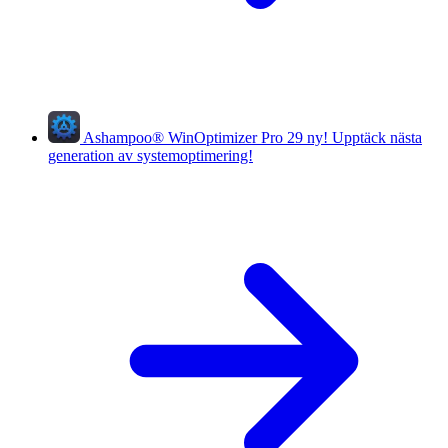
Ashampoo
®
WinOptimizer Pro 29
ny!
Upptäck nästa
generation av systemoptimering!