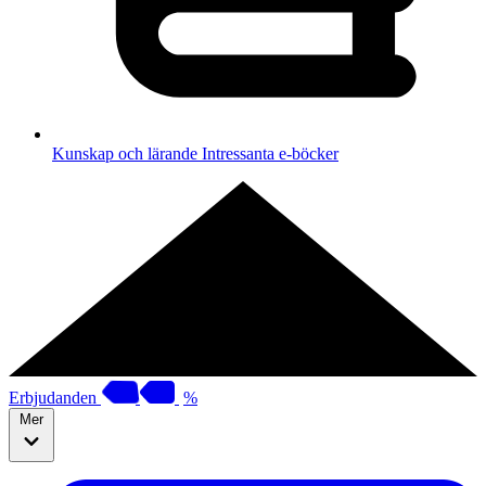
Kunskap och lärande
Intressanta e-böcker
Erbjudanden
%
Mer