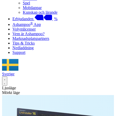
Spel
Mobilappar
Kunskap och lärande
Erbjudanden
%
®
Ashampoo
App
Volymlicenser
Vem är Ashampoo?
Marknadsplatspartners
Tips & Tricks
Nedladdning
Support
Sverige
Ljusläge
Mörkt läge