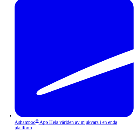
®
Ashampoo
App
Hela världen av mjukvara i en enda
plattform