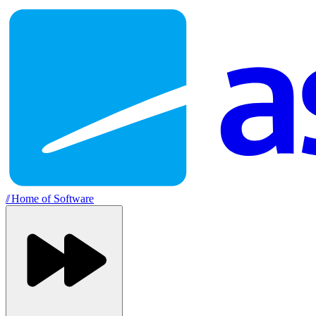
//
Home of Software