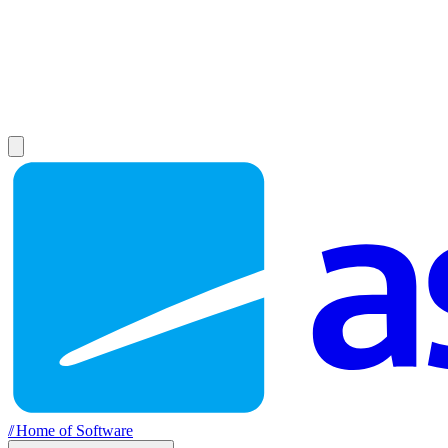
//
Home of Software