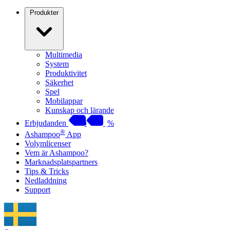
Produkter
Multimedia
System
Produktivitet
Säkerhet
Spel
Mobilappar
Kunskap och lärande
Erbjudanden
%
®
Ashampoo
App
Volymlicenser
Vem är Ashampoo?
Marknadsplatspartners
Tips & Tricks
Nedladdning
Support