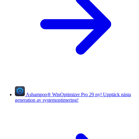
Ashampoo
®
WinOptimizer Pro 29
ny!
Upptäck nästa
generation av systemoptimering!