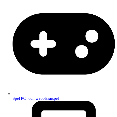
Spel
PC- och webbläsarspel