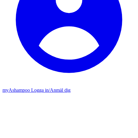
my
Ashampoo
Logga in
/
Anmäl dig