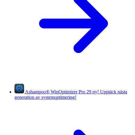
Ashampoo
®
WinOptimizer Pro 29
ny!
Upptäck nästa
generation av systemoptimering!