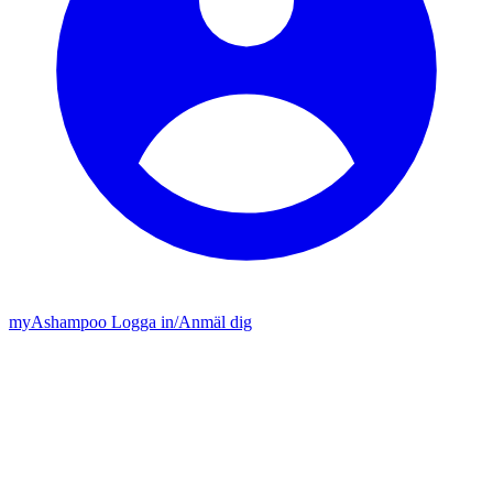
my
Ashampoo
Logga in
/
Anmäl dig