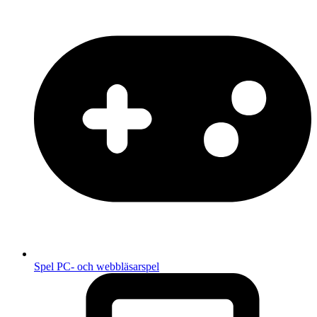
Spel
PC- och webbläsarspel