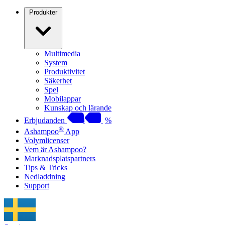
Produkter
Multimedia
System
Produktivitet
Säkerhet
Spel
Mobilappar
Kunskap och lärande
Erbjudanden
%
®
Ashampoo
App
Volymlicenser
Vem är Ashampoo?
Marknadsplatspartners
Tips & Tricks
Nedladdning
Support