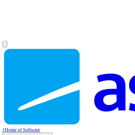
//
Home of Software