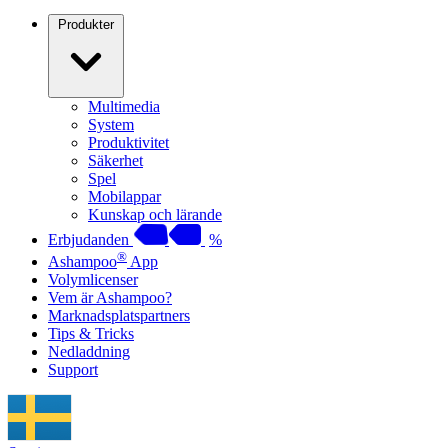
Produkter
Multimedia
System
Produktivitet
Säkerhet
Spel
Mobilappar
Kunskap och lärande
Erbjudanden
%
®
Ashampoo
App
Volymlicenser
Vem är Ashampoo?
Marknadsplatspartners
Tips & Tricks
Nedladdning
Support