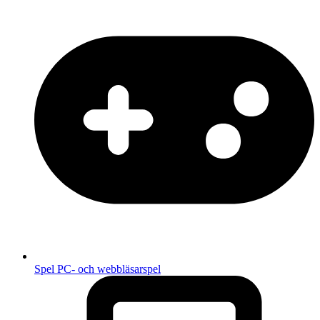
Spel
PC- och webbläsarspel