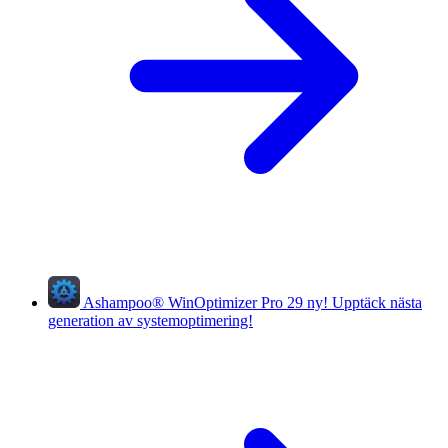
Ashampoo
®
WinOptimizer Pro 29
ny!
Upptäck nästa
generation av systemoptimering!