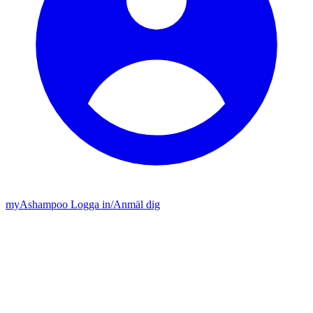
my
Ashampoo
Logga in
/
Anmäl dig