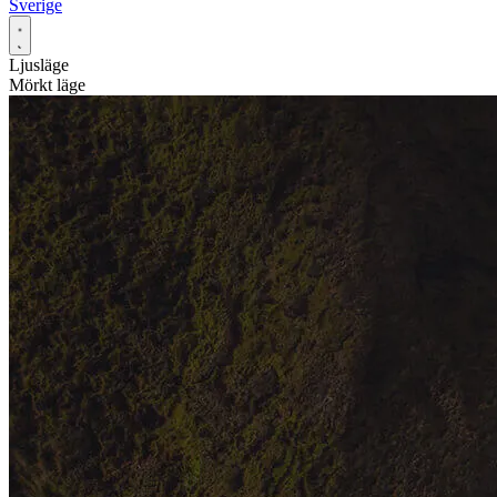
Sverige
Ljusläge
Mörkt läge