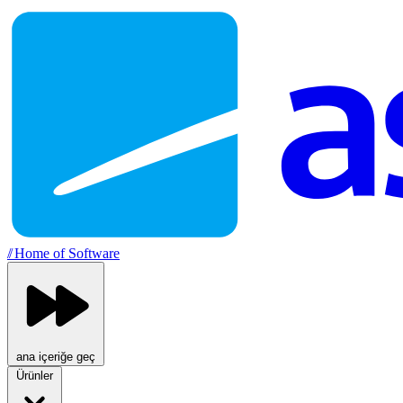
//
Home of Software
ana içeriğe geç
Ürünler