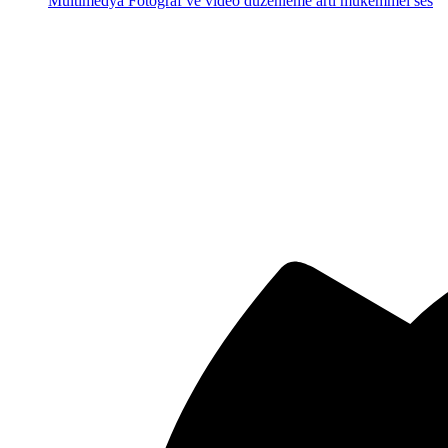
Multimedya
Fotoğraf ve video düzenleme artı mükemmel ses